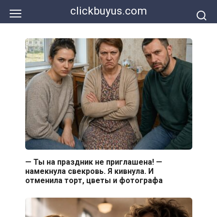
Перейти
clickbuyus.com
к
контенту
— Ты на праздник не приглашена! —
намекнула свекровь. Я кивнула. И
отменила торт, цветы и фотографа