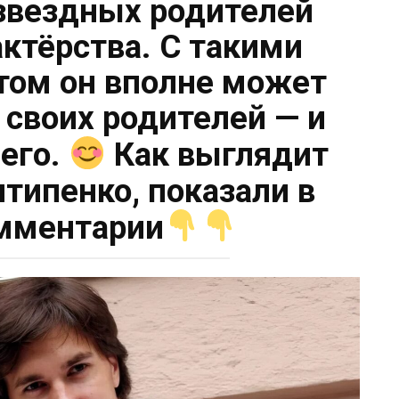
звездных родителей
актёрства. С такими
том он вполне может
 своих родителей — и
его.
Как выглядит
типенко, показали в
мментарии