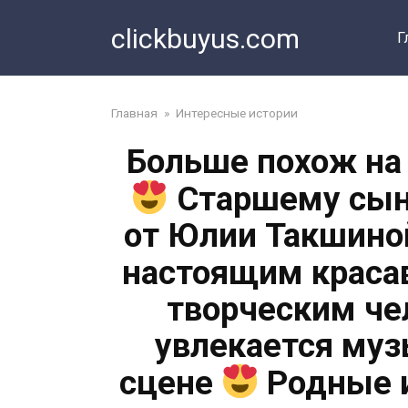
Перейти
clickbuyus.com
к
Г
контенту
Главная
»
Интересные истории
Больше похож на
Старшему сыну
от Юлии Такшиной
настоящим крас
творческим че
увлекается муз
сцене
Родные и