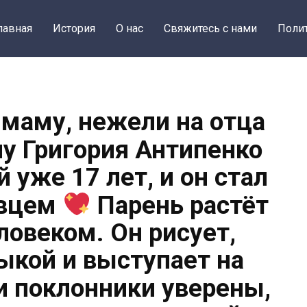
лавная
История
О нас
Свяжитесь с нами
Поли
 маму, нежели на отца
 Григория Антипенко
 уже 17 лет, и он стал
авцем
Парень растёт
ловеком. Он рисует,
ыкой и выступает на
 поклонники уверены,