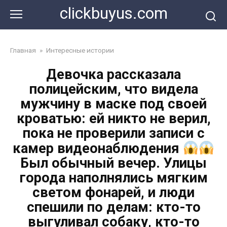
Перейти
clickbuyus.com
к
контенту
Главная
»
Интересные истории
Девочка рассказала
полицейским, что видела
мужчину в маске под своей
кроватью: ей никто не верил,
пока не проверили записи с
камер видеонаблюдения
Был обычный вечер. Улицы
города наполнялись мягким
светом фонарей, и люди
спешили по делам: кто-то
выгуливал собаку, кто-то