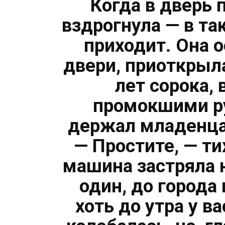
Когда в дверь
вздрогнула — в та
приходит. Она 
двери, приоткрыл
лет сорока, 
промокшими ру
держал младенца,
— Простите, — ти
машина застряла н
один, до города
хоть до утра у 