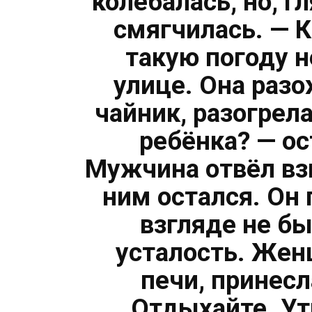
колебалась, но, г
смягчилась. — К
такую погоду н
улице. Она разо
чайник, разогрел
ребёнка? — о
Мужчина отвёл взг
ним остался. Он 
взгляде не б
усталость. Жен
печи, принесл
Отдыхайте. Ут