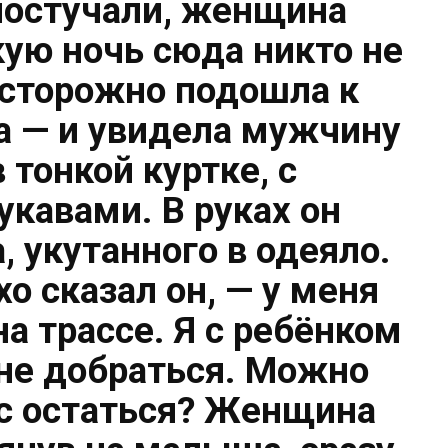
 постучали, женщина
кую ночь сюда никто не
осторожно подошла к
а — и увидела мужчину
в тонкой куртке, с
кавами. В руках он
 укутанного в одеяло.
хо сказал он, — у меня
а трассе. Я с ребёнком
 не добраться. Можно
вас остаться? Женщина