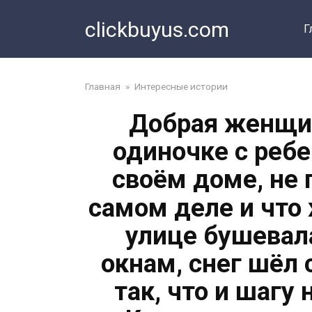
Перейти
clickbuyus.com
к
Г
контенту
Главная
»
Интересные истории
Добрая женщин
одиночке с реб
своём доме, не 
самом деле и что
улице бушевала
окнам, снег шёл 
так, что и шагу