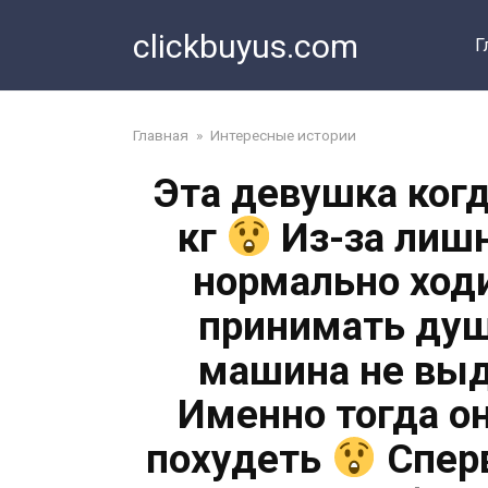
Перейти
clickbuyus.com
к
Г
контенту
Главная
»
Интересные истории
Эта девушка когд
кг
Из-за лишн
нормально ход
принимать душ
машина не выд
Именно тогда о
похудеть
Сперв