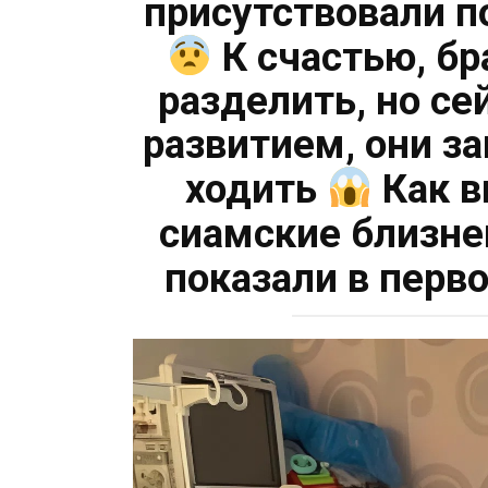
присутствовали п
К счастью, бр
разделить, но се
развитием, они за
ходить
Как в
сиамские близне
показали в пер