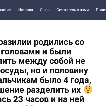
лавная
История
О нас
Свяжитесь с нами
Поли
Бразилии родились со
головами и были
ить между собой не
осуды, но и половину
льчикам было 4 года,
шение разделить их
сь 23 часов и на ней