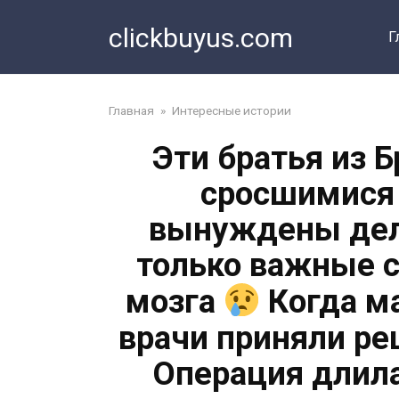
Перейти
clickbuyus.com
к
Г
контенту
Главная
»
Интересные истории
Эти братья из 
сросшимися 
вынуждены дел
только важные с
мозга
Когда ма
врачи приняли ре
Операция длила