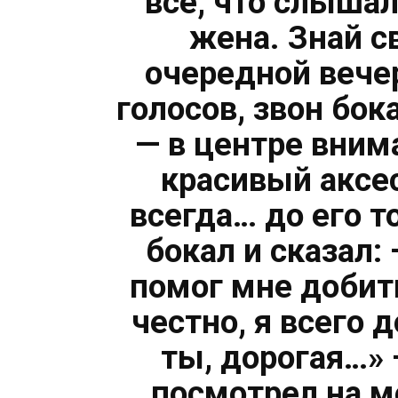
всё, что слышал
жена. Знай с
очередной вечер
голосов, звон бок
— в центре внима
красивый аксес
всегда… до его т
бокал и сказал:
помог мне добить
честно, я всего д
ты, дорогая…»
посмотрел на м