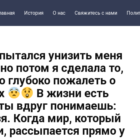
лавная
История
О нас
Свяжитесь с нами
Поли
пытался унизить меня
но потом я сделала то,
го глубоко пожалеть о
ах
В жизни есть
ты вдруг понимаешь:
я. Когда мир, который
и, рассыпается прямо у