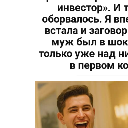
инвестор». И 
оборвалось. Я вп
встала и загово
муж был в шоке
только уже над н
в первом к