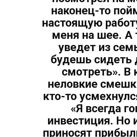
наконец-то пой
настоящую работу
меня на шее. А 
уведет из семь
будешь сидеть 
смотреть». В
неловкие смешки
кто-то усмехнулс
«Я всегда го
инвестиция. Но 
приносят прибыли