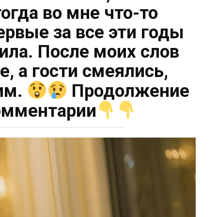
тогда во мне что-то
ервые за все эти годы
рила. После моих слов
, а гости смеялись,
им.
Продолжение
омментарии