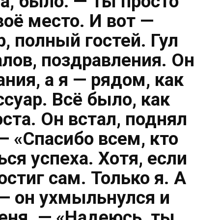
а, было: — Ты просто
воё место. И вот —
, полный гостей. Гул
алов, поздравления. Он
ния, а я — рядом, как
суар. Всё было, как
оста. Он встал, поднял
 — «Спасибо всем, кто
ся успеха. Хотя, если
остиг сам. Только я. А
 — он ухмыльнулся и
еня. — «Надеюсь, ты