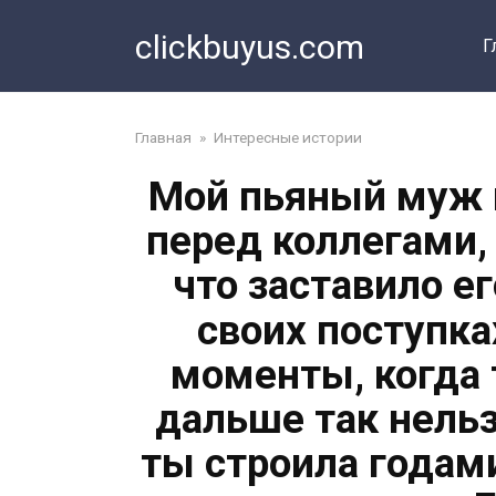
Перейти
clickbuyus.com
к
Г
контенту
Главная
»
Интересные истории
Мой пьяный муж 
перед коллегами, 
что заставило е
своих поступк
моменты, когда 
дальше так нельз
ты строила годам