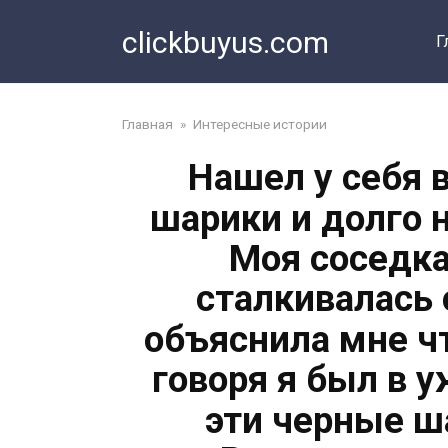
Перейти
clickbuyus.com
к
Г
контенту
Главная
»
Интересные истории
Нашел у себя 
шарики и долго н
Моя соседка
сталкивалась 
объяснила мне чт
говоря я был в у
эти черные ш