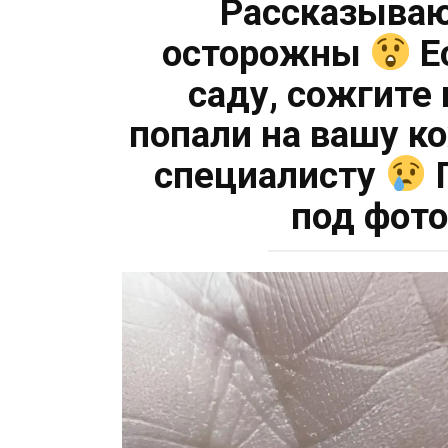
Рассказываю
осторожны
Е
саду, сожгите 
попали на вашу ко
специалисту
П
под фот