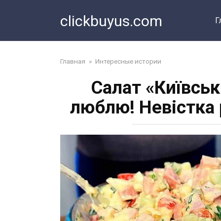
Перейти
clickbuyus.com
к
Г
контенту
Главная
»
Интересные истории
Салат «Київськ
люблю! Невістка 