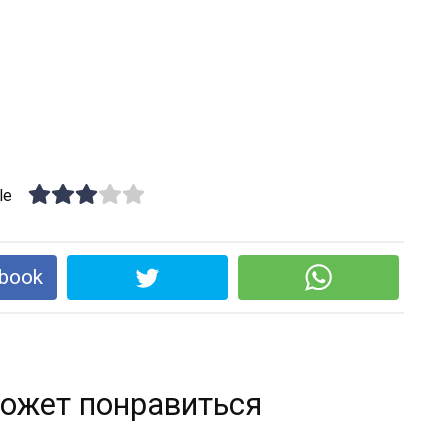
le
book
ожет понравиться