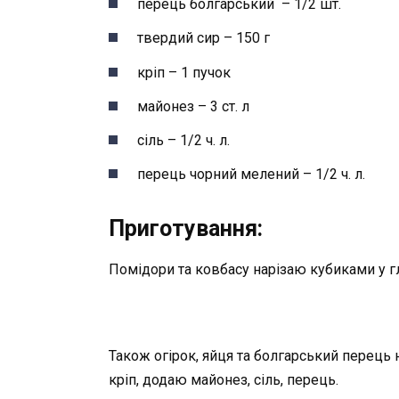
перець болгарський – 1/2 шт.
твердий сир – 150 г
кріп – 1 пучок
майонез – 3 ст. л
сіль – 1/2 ч. л.
перець чорний мелений – 1/2 ч. л.
Приготування:
Помідори та ковбасу нарізаю кубиками у г
Також огірок, яйця та болгарський перець
кріп, додаю майонез, сіль, перець.