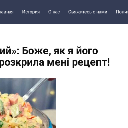
лавная
История
О нас
Свяжитесь с нами
Поли
ий»: Боже, як я його
розкрила мені рецепт!