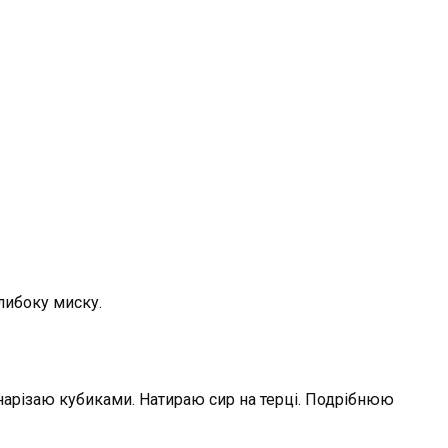
либоку миску.
 нарізаю кубиками. Натираю сир на терці. Подрібнюю