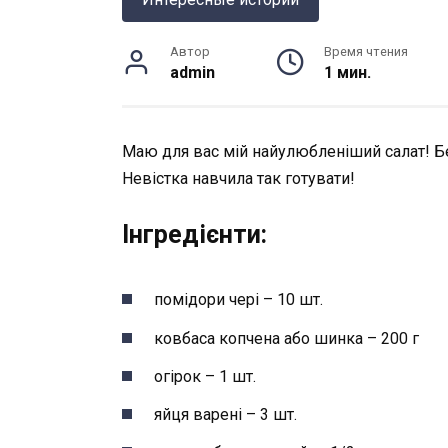
Автор
Время чтения
admin
1 мин.
Маю для вас мій найулюбленіший салат! Бе
Невістка навчила так готувати!
Інгредієнти:
помідори чері – 10 шт.
ковбаса копчена або шинка – 200 г
огірок – 1 шт.
яйця варені – 3 шт.