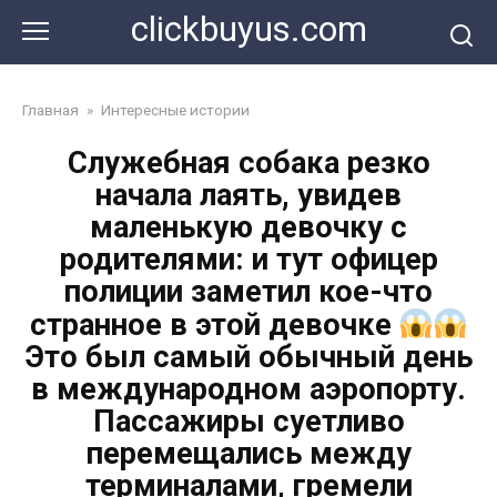
Перейти
clickbuyus.com
к
контенту
Главная
»
Интересные истории
Служебная собака резко
начала лаять, увидев
маленькую девочку с
родителями: и тут офицер
полиции заметил кое-что
странное в этой девочке
Это был самый обычный день
в международном аэропорту.
Пассажиры суетливо
перемещались между
терминалами, гремели