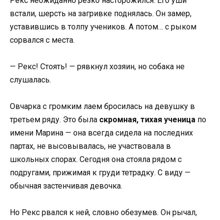
Рекс неожиданно резко насторожился. Его уши
встали, шерсть на загривке поднялась. Он замер,
уставившись в толпу учеников. А потом… с рыком
сорвался с места.
— Рекс! Стоять! — рявкнул хозяин, но собака не
слушалась.
Овчарка с громким лаем бросилась на девушку в
третьем ряду. Это была
скромная, тихая ученица
по
имени Марина — она всегда сидела на последних
партах, не высовывалась, не участвовала в
школьных спорах. Сегодня она стояла рядом с
подругами, прижимая к груди тетрадку. С виду —
обычная застенчивая девочка.
Но Рекс рвался к ней, словно обезумев. Он рычал,