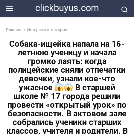
Перейти
clickbuyus.com
к
контенту
Главная
»
Интересные истории
Собака-ищейка напала на 16-
летнюю ученицу и начала
громко лаять: когда
полицейские сняли отпечатки
девочки, узнали кое-что
ужасное
В старшей
школе № 17 города решили
провести «открытый урок» по
безопасности. В актовом зале
собрались ученики старших
классов, учителя и родители. В