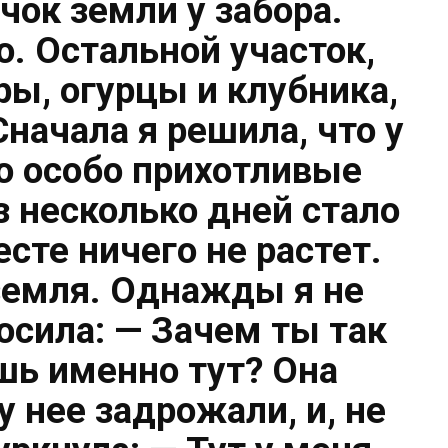
чок земли у забора.
о. Остальной участок,
ры, огурцы и клубника,
Сначала я решила, что у
то особо прихотливые
з несколько дней стало
есте ничего не растет.
земля. Однажды я не
осила: — Зачем ты так
шь именно тут? Она
у нее задрожали, и, не