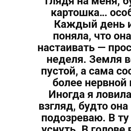
глядя на меня, б
картошка… особ
Каждый день и
поняла, что он
настаивать — про
неделя. Земля в
пустой, а сама с
более нервной
Иногда я ловил
взгляд, будто она
подозреваю. В ту
уснуть. В голове