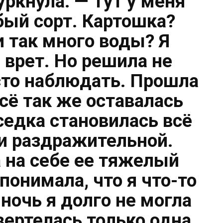
уркнула: — Тут у меня
ый сорт. Картошка?
 так много воды? Я
а врет. Но решила не
сто наблюдать. Прошла
сё так же оставалась
оседка становилась всё
 и раздражительной.
а на себе ее тяжелый
 понимала, что я что-то
 ночь я долго не могла
 вертелась только одна