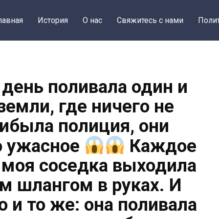
лавная
История
О нас
Свяжитесь с нами
Поли
день поливала один и
земли, где ничего не
рибыла полиция, они
о ужасное
Каждое
0, моя соседка выходила
м шлангом в руках. И
 и то же: она поливала