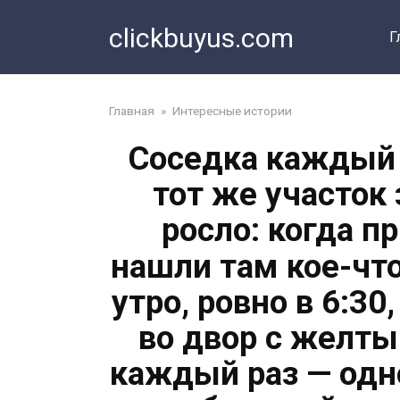
Перейти
clickbuyus.com
к
Г
контенту
Главная
»
Интересные истории
Соседка каждый 
тот же участок 
росло: когда п
нашли там кое-чт
утро, ровно в 6:3
во двор с желты
каждый раз — одно