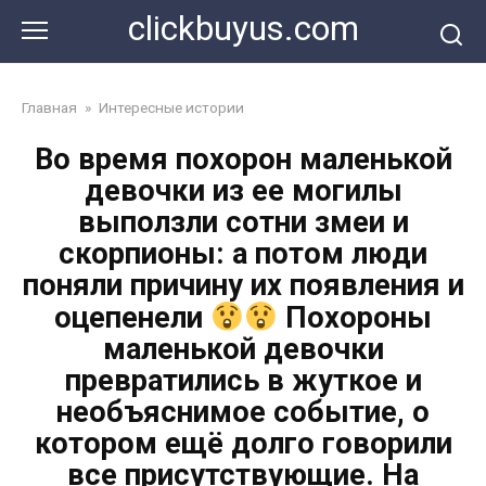
Перейти
clickbuyus.com
к
контенту
Главная
»
Интересные истории
Во время похорон маленькой
девочки из ее могилы
выползли сотни змеи и
скорпионы: а потом люди
поняли причину их появления и
оцепенели
Похороны
маленькой девочки
превратились в жуткое и
необъяснимое событие, о
котором ещё долго говорили
все присутствующие. На