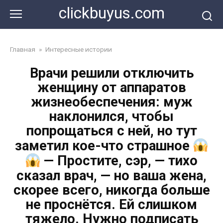
Перейти
clickbuyus.com
к
контенту
Главная
»
Интересные истории
Врачи решили отключить
женщину от аппаратов
жизнеобеспечения: муж
наклонился, чтобы
попрощаться с ней, но тут
заметил кое-что страшное
— Простите, сэр, — тихо
сказал врач, — но ваша жена,
скорее всего, никогда больше
не проснётся. Ей слишком
тяжело. Нужно подписать