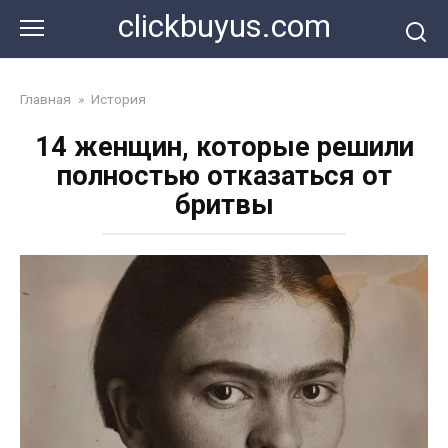
Перейти
clickbuyus.com
к
контенту
Главная
»
История
14 женщин, которые решили
полностью отказаться от
бритвы