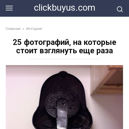
Перейти
clickbuyus.com
к
контенту
Главная
»
История
25 фотографий, на которые
стоит взглянуть еще разa