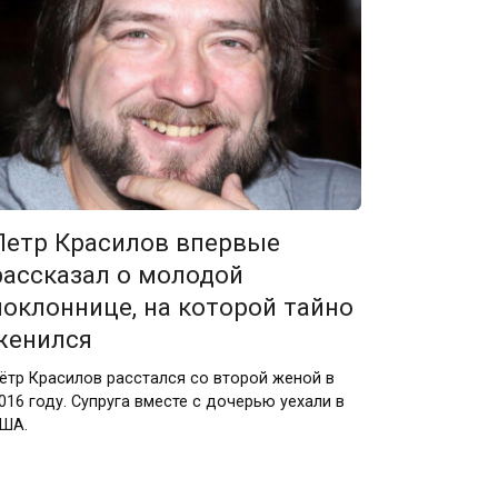
Петр Красилов впервые
рассказал о молодой
поклоннице, на которой тайно
женился
ётр Красилов расстался со второй женой в
016 году. Супруга вместе с дочерью уехали в
ША.