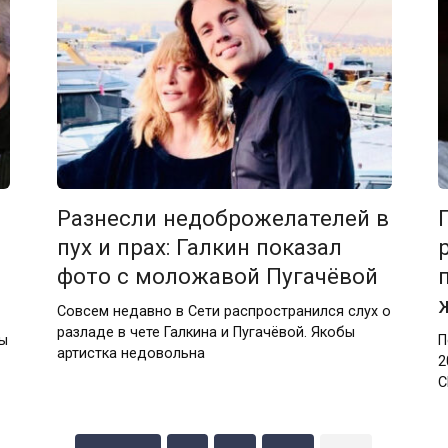
Разнесли недоброжелателей в
пух и прах: Галкин показал
фото с моложавой Пугачёвой
Совсем недавно в Сети распространился слух о
разладе в чете Галкина и Пугачёвой. Якобы
ны
П
артистка недовольна
2
С