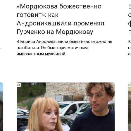
«Мордюкова божественно
готовит»: как
Андроникашвили променял
Гурченко на Мордюкову
В Бориса Анроникашвили было невозможно не
Ю
.
влюбиться. Он был харизматичным,
п
импозантным мужчиной.
а