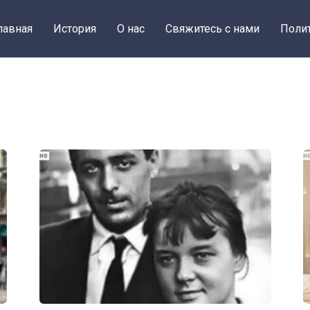
лавная
История
О нас
Свяжитесь с нами
Поли