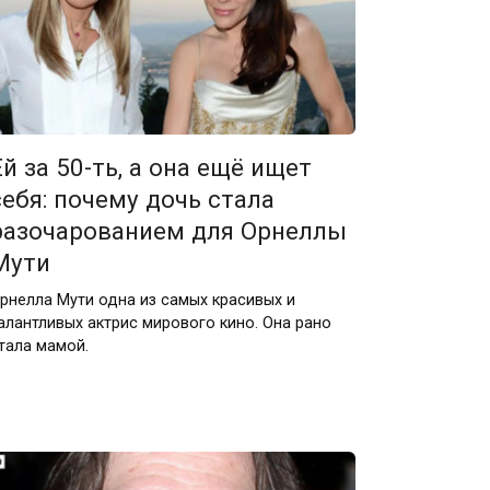
Ей за 50-ть, а она ещё ищет
себя: почему дочь стала
разочарованием для Орнеллы
Мути
рнелла Мути одна из самых красивых и
алантливых актрис мирового кино. Она рано
тала мамой.