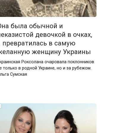
Она была обычной и
неказистой девочкой в очках,
а превратилась в самую
желанную женщину Украины
краинская Роксолана очаровала поклонников
е только в родной Украине, но и за рубежом.
льга Сумская