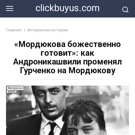
Перейти
clickbuyus.com
к
контенту
Главная
»
Интересные истории
«Мордюкова божественно
готовит»: как
Андроникашвили променял
Гурченко на Мордюкову