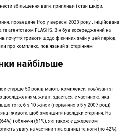
сти збільшення ваги, припливи і стан шкіри.
ння, проведене Ifop у вересні 2023 року
, ініційована
та агентством FLASHS. Він був зосереджений на
в почуття тривоги щодо фізичних змін у цей період.
ли про комплекс, пов’язаний зі старінням.
жінки найбільше
ок старше 50 років мають комплекси, пов’язані зі
о з дослідженням, живіт, здається, є частиною, яка
е того, 6 з 10 жінок (порівняно з 5 у 2007 році)
янці живота, щоб зменшити наслідки старіння. На
(64%) і обличчя (61%), які також є джерелом
ють увагу на частини тіла сідниці та ноги (по 42%).