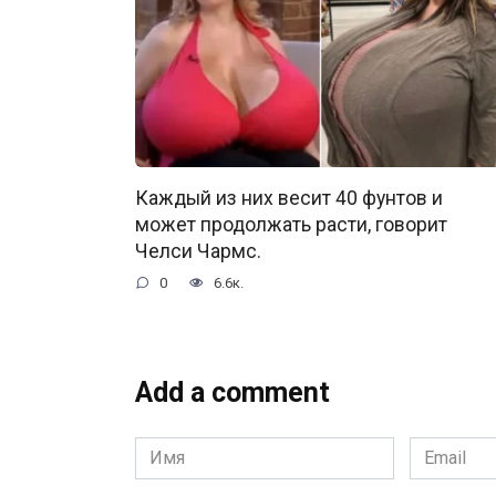
Каждый из них весит 40 фунтов и
может продолжать расти, говорит
Челси Чармс.
0
6.6к.
Add a comment
Имя
Email
*
*