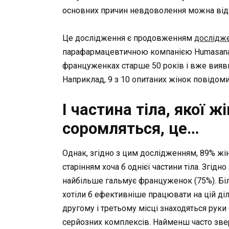
основних причин невдоволення можна відне
Це дослідження є продовженням
дослідже
парафармацевтичною компанією Humasana 
француженках старше 50 років і вже вияви
Наприклад, 9 з 10 опитаних жінок повідоми
І частина тіла, якої 
соромляться, це…
Однак, згідно з цим дослідженням, 89% жін
старінням хоча б однієї частини тіла. Згідн
найбільше гальмує француженок (75%). Більш
хотіли б ефективніше працювати на цій діл
другому і третьому місці знаходяться руки 
серйозних комплексів. Найменш часто зверта