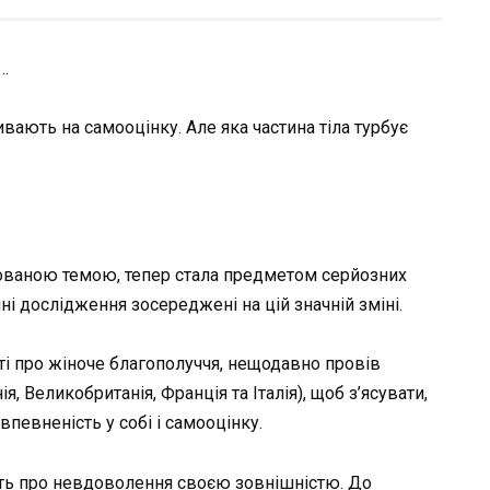
и…
ивають на самооцінку. Але яка частина тіла турбує
йованою темою, тепер стала предметом серйозних
ні дослідження зосереджені на цій значній зміні.
оті про жіноче благополуччя, нещодавно провів
я, Великобританія, Франція та Італія), щоб з’ясувати,
впевненість у собі і самооцінку.
ють про невдоволення своєю зовнішністю. До