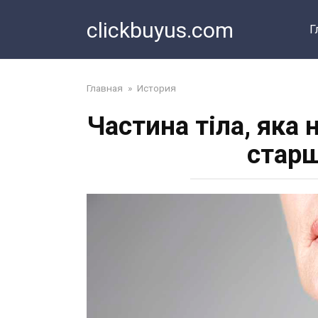
Перейти
clickbuyus.com
к
Г
контенту
Главная
»
История
Частина тіла, яка
старш