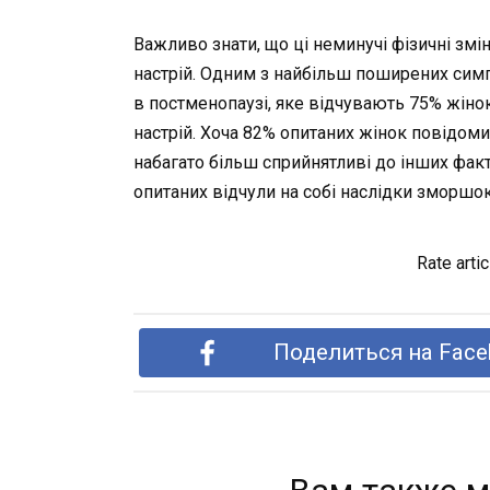
Важливо знати, що ці неминучі фізичні зм
настрій. Одним з найбільш поширених симп
в постменопаузі, яке відчувають 75% жінок
настрій. Хоча 82% опитаних жінок повідом
набагато більш сприйнятливі до інших фак
опитаних відчули на собі наслідки зморшок
Rate artic
Поделиться на Face