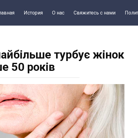
лавная
История
О нас
Свяжитесь с нами
Поли
 найбільше турбує жінок
е 50 років