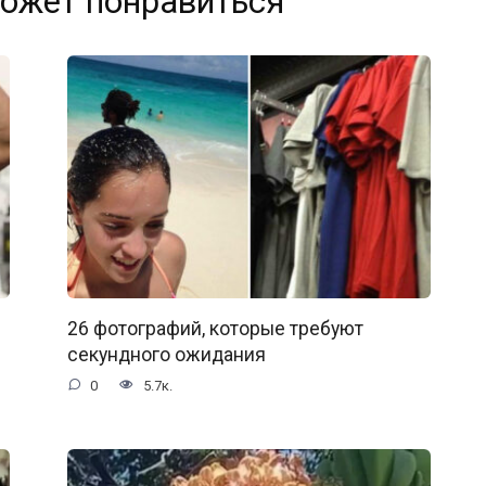
ожет понравиться
26 фотографий, которые требуют
секундного ожидания
0
5.7к.