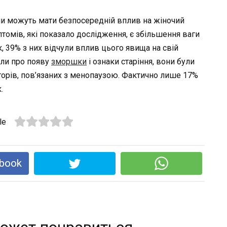
іни можуть мати безпосередній вплив на жіночий
томів, які показало дослідження, є збільшення ваги
, 39% з них відчули вплив цього явища на свій
или про появу
зморшки
і ознаки старіння, вони були
торів, пов’язаних з менопаузою. Фактично лише 17%
.
le
book