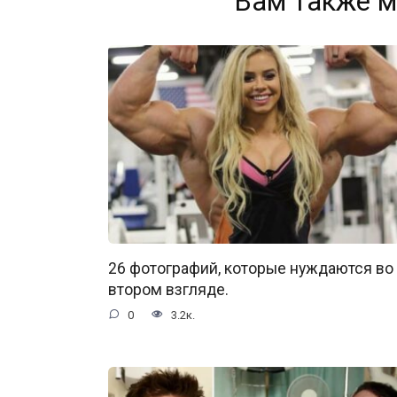
Вам также м
26 фотографий, которые нуждаются во
втором взгляде.
0
3.2к.