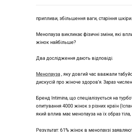
припливи, збільшення ваги, старіння шкір
Менопауза викликає фізичні зміни, які впл
жінок найбільше?
Два дослідження дають відповіді.
Менопауза
, яку довгий час вважали табу
дискусій про жіноче здоров’я. Зараз числен
Бренд Intimina, що спеціалізується на турб
опитування 4000 жінок з різних країн (Іспані
який вплив має менопауза на їх образ тіла, 
Результат: 61% жінок в менопаузі заявля