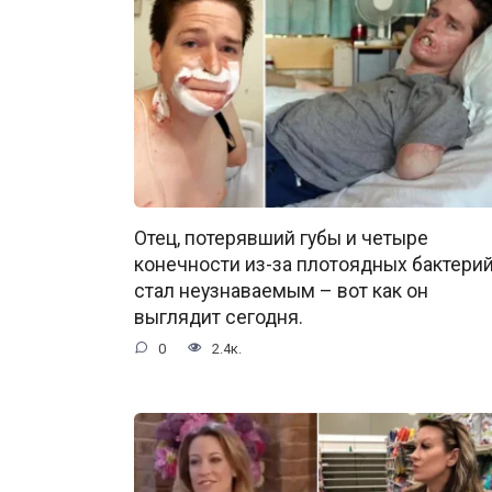
Отец, потерявший губы и четыре
конечности из-за плотоядных бактерий
стал неузнаваемым – вот как он
выглядит сегодня.
0
2.4к.