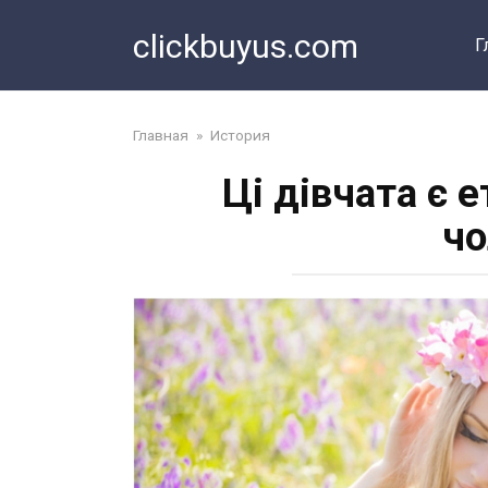
Перейти
clickbuyus.com
к
Г
контенту
Главная
»
История
Ці дівчата є 
чо