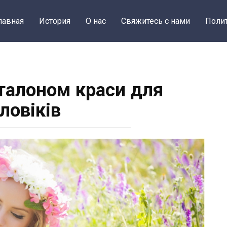
лавная
История
О нас
Свяжитесь с нами
Поли
еталоном краси для
ловіків