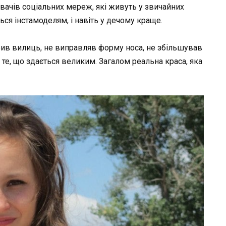
вачів соціальних мереж, які живуть у звичайних
ться інстамоделям, і навіть у дечому краще.
робив вилиць, не виправляв форму носа, не збільшував
те, що здається великим. Загалом реальна краса, яка