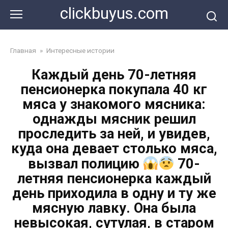
Перейти
clickbuyus.com
к
контенту
Главная
»
Интересные истории
Каждый день 70-летняя
пенсионерка покупала 40 кг
мяса у знакомого мясника:
однажды мясник решил
проследить за ней, и увидев,
куда она девает столько мяса,
вызвал полицию
70-
летняя пенсионерка каждый
день приходила в одну и ту же
мясную лавку. Она была
невысокая, сутулая, в старом