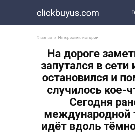
Перейти
clickbuyus.com
к
Г
контенту
Главная
»
Интересные истории
На дороге заме
запутался в сети 
остановился и по
случилось кое-
Сегодня ран
международной т
идёт вдоль тёмно