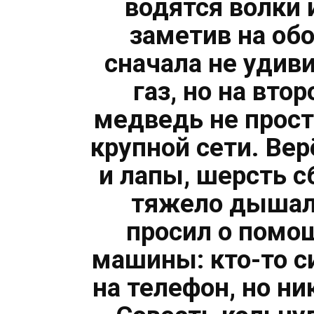
водятся волки 
заметив на обо
сначала не удив
газ, но на вто
медведь не прост
крупной сети. Ве
и лапы, шерсть с
тяжело дышал 
просил о помо
машины: кто-то с
на телефон, но ни