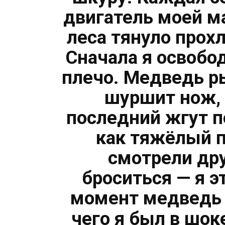
двигатель моей м
леса тянуло прох
Сначала я освобо
плечо. Медведь р
шуршит нож, 
последний жгут п
как тяжёлый п
смотрели дру
броситься — я э
момент медведь 
чего я был в шок