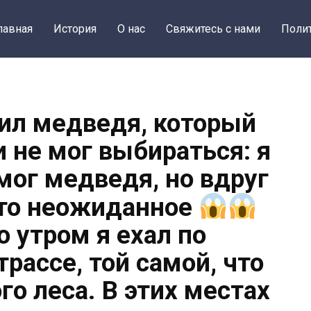
лавная
История
О нас
Свяжитесь с нами
Поли
тил медведя, который
и не мог выбираться: я
мог медведя, но вдруг
что неожиданное
о утром я ехал по
рассе, той самой, что
го леса. В этих местах