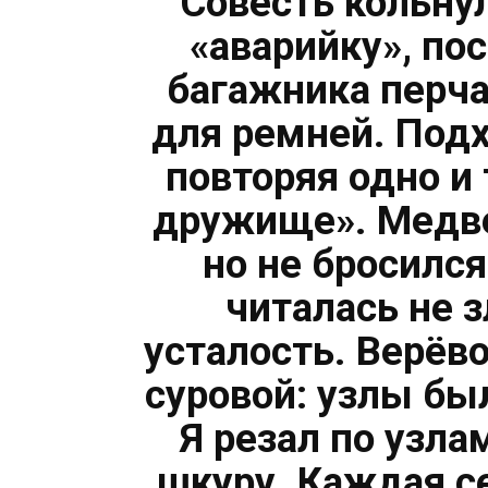
Совесть кольнул
«аварийку», пос
багажника перча
для ремней. Под
повторяя одно и 
дружище». Медве
но не бросился
читалась не з
усталость. Верёв
суровой: узлы бы
Я резал по узла
шкуру. Каждая с