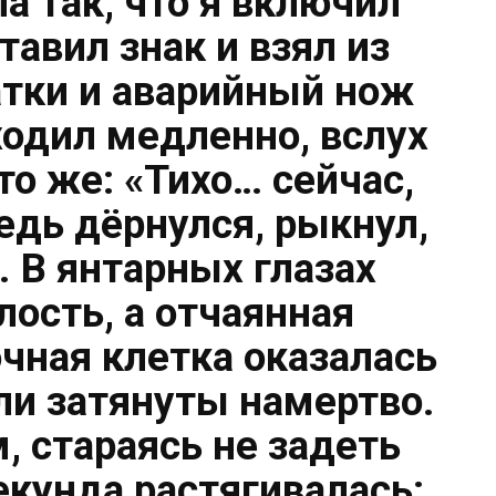
а так, что я включил
тавил знак и взял из
тки и аварийный нож
ходил медленно, вслух
то же: «Тихо… сейчас,
дь дёрнулся, рыкнул,
. В янтарных глазах
лость, а отчаянная
очная клетка оказалась
ли затянуты намертво.
м, стараясь не задеть
екунда растягивалась: