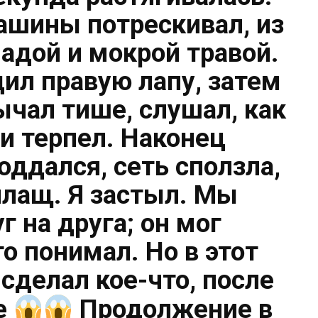
ашины потрескивал, из
ладой и мокрой травой.
дил правую лапу, затем
ычал тише, слушал, как
и терпел. Наконец
оддался, сеть сползла,
лащ. Я застыл. Мы
г на друга; он мог
то понимал. Но в этот
сделал кое-что, после
е
Продолжение в