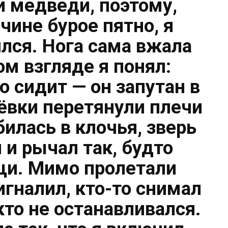
и медведи, поэтому,
чине бурое пятно, я
ился. Нога сама вжала
ром взгляде я понял:
о сидит — он запутан в
рёвки перетянули плечи
билась в клочья, зверь
и рычал так, будто
щи. Мимо пролетали
игналил, кто-то снимал
кто не останавливался.