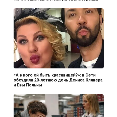
«А в кого ей быть красавицей?»: в Сети
обсудили 20-летнюю дочь Дениса Клявера
и Евы Польны