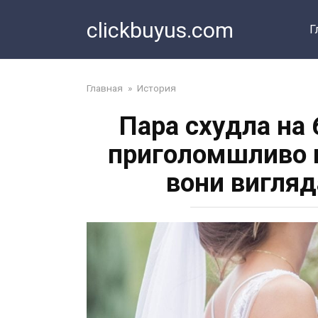
Перейти
clickbuyus.com
к
Г
контенту
Главная
»
История
Пара схудла на 
приголомшливо в
вони вигляд