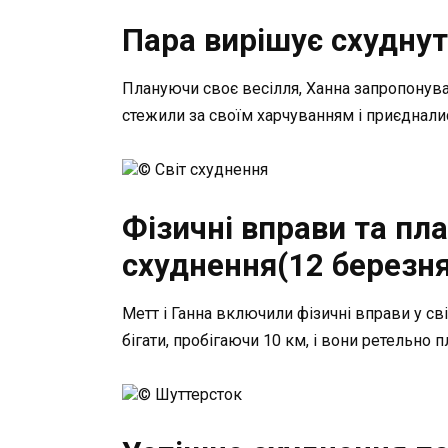
Пара вирішує схуднут
Плануючи своє весілля, Ханна запропонувал
стежили за своїм харчуванням і приєднали
© Світ схуднення
Фізичні вправи та пл
схуднення(12 березня
Метт і Ганна включили фізичні вправи у с
бігати, пробігаючи 10 км, і вони ретельно 
© Шуттерсток