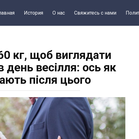
лавная
История
О нас
Свяжитесь с нами
Поли
60 кг, щоб виглядати
 день весілля: ось як
ають після цього