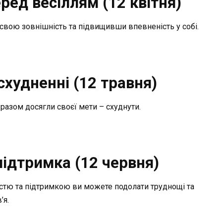
ред весіллям (12 квітня)
 свою зовнішність та підвищивши впевненість у собі.
схудненні (12 травня)
 разом досягли своєї мети – схуднути.
ідтримка (12 червня)
чістю та підтримкою ви можете подолати труднощі та
’я.