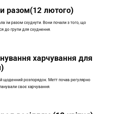
и разом(12 лютого)
а їм разом схуднути. Вони почали з того, що
ся до групи для схуднення.
анування харчування для
)
вій щоденний розпорядок. Метт почав регулярно
планували своє харчування.