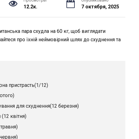
Просмотры
Опубликовано
12.2к.
7 октября, 2025
танська пара схудла на 60 кг, щоб виглядати
айтеся про їхній неймовірний шлях до схуднення та
рна пристрасть(1/12)
ютого)
ування для схуднення(12 березня)
(12 квітня)
 травня)
 червня)