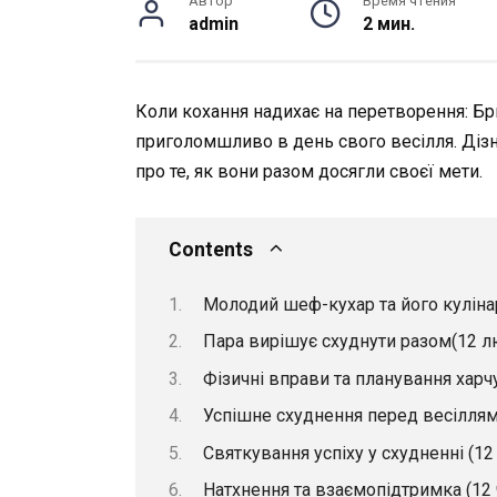
Автор
Время чтения
admin
2 мин.
Коли кохання надихає на перетворення: Бри
приголомшливо в день свого весілля. Дізн
про те, як вони разом досягли своєї мети.
Contents
Молодий шеф-кухар та його куліна
Пара вирішує схуднути разом(12 л
Фізичні вправи та планування харч
Успішне схуднення перед весіллям 
Святкування успіху у схудненні (12
Натхнення та взаємопідтримка (12