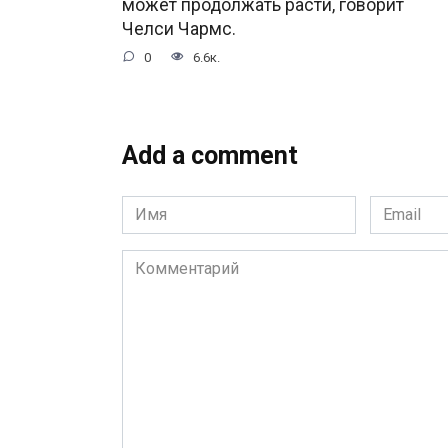
может продолжать расти, говорит
Челси Чармс.
0
6.6к.
Add a comment
Имя
Email
*
*
Комментарий