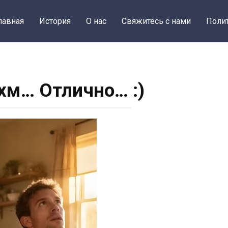
лавная
История
О нас
Свяжитесь с нами
Поли
 хм… Отлично… :)