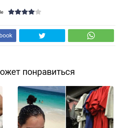
le
book
ожет понравиться