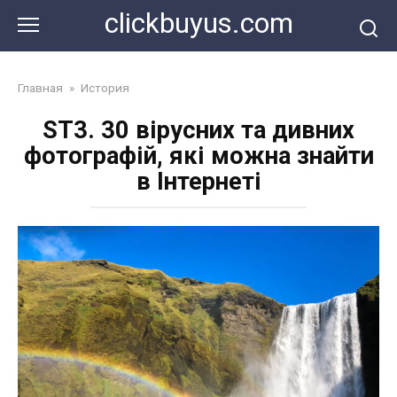
Перейти
clickbuyus.com
к
контенту
Главная
»
История
ST3. 30 вірусних та дивних
фотографій, які можна знайти
в Інтернеті