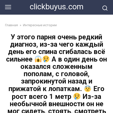
Перейти
clickbuyus.com
к
контенту
Главная
»
Интересные истории
У этого парня очень редкий
диагноз, из-за чего каждый
день его спина сгибалась всё
сильнее
А в один день он
оказался сложенным
пополам, с головой,
запрокинутой назад и
прижатой к лопаткам.
Его
рост всего 1 метр
Из-за
необычной внешности он не
мог сидеть, стоять, смотреть