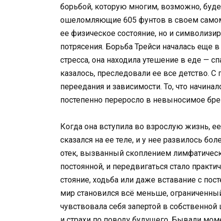
борьбой, которую многим, возможно, будет
ошеломляющие 605 фунтов в своем самом 
ее физическое состояние, но и символизи
потрясения. Борьба Трейси началась еще 
стресса, она находила утешение в еде — с
казалось, преследовали ее все детство. С
переедания и зависимости. То, что начина
постепенно переросло в невыносимое брем
Когда она вступила во взрослую жизнь, е
сказался на ее теле, и у нее развилось б
отек, вызванный скоплением лимфатическо
постоянной, и передвигаться стало практи
стояние, ходьба или даже вставание с пос
мир становился всё меньше, ограниченный
чувствовала себя запертой в собственно
и страхи по поводу будущего. Бывали моме