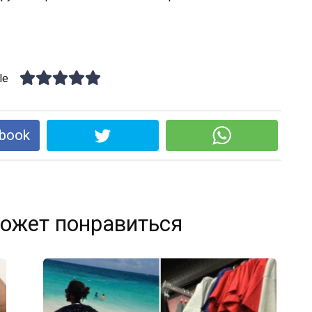
le
book
ожет понравиться