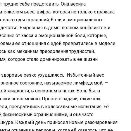
 трудно себе представить. Она весила
тяжелом весе, цифра, которая не только отражала
ровала годы страданий, боли и эмоционального
в детстве. Выросшая в доме, полном конфликтов и
пасение от хаоса и эмоциональной боли, которые,
 годами ее отношения с едой превратились в модели
лось как механизм преодоления трудностей,
я, которое стало доминировать в ее жизни.
е здоровье резко ухудшилось. Избыточный вес
олезненное состояние, называемое лимфедемой, —
й жидкости, в основном в ногах. Боль была
чески невозможно. Простые задачи, такие как
тели, превратились в колоссальные испытания. Её
 физическими ограничениями, и она часто
й шкуре. Каждый день приносил новые разочарования
нты отчаяния и периоды, когда ей казалось, что её