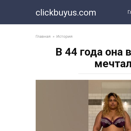
Перейти
clickbuyus.com
к
Г
контенту
Главная
»
История
В 44 года она 
мечтал