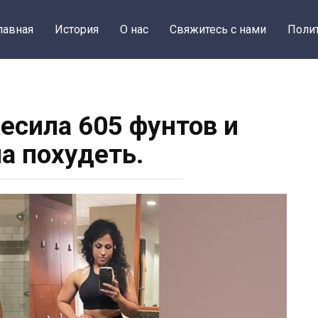
лавная
История
О нас
Свяжитесь с нами
Поли
весила 605 фунтов и
а похудеть.