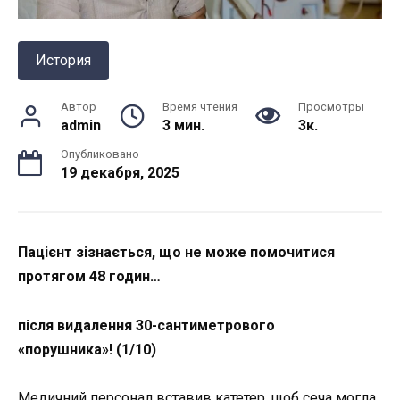
История
Автор
Время чтения
Просмотры
admin
3 мин.
3к.
Опубликовано
19 декабря, 2025
Пацієнт зізнається, що не може помочитися
протягом 48 годин…
після видалення 30-сантиметрового
«порушника»! (1/10)
Медичний персонал вставив катетер, щоб сеча могла