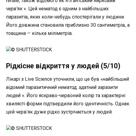
renale, також відомого як
«гігантський нирковий
черв’як
». Цей нематод є одним з найбільших
паразитів, яких коли-небудь спостерігали у людини.
Його довжина становила приблизно 30 сантиметрів, а
товщина — кілька міліметрів.
© SHUTTERSTOCK
Рідкісне відкриття у людей (5/10)
Лікарі з Live Science уточнили, що це був
«найбільший
відомий паразитичний нематод, здатний заразити
людей
». Його яскраво-червоний колір та характерні
хвилясті форми підтвердили його ідентичність. Однак
цей черв’як дуже рідко зустрічається у людей.
© SHUTTERSTOCK