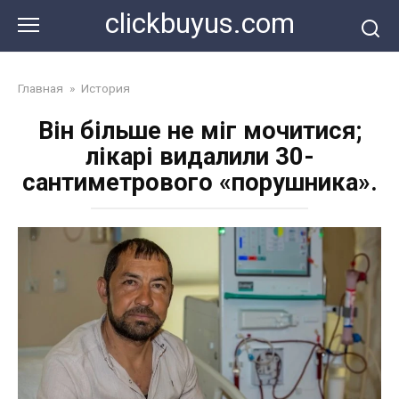
Перейти
clickbuyus.com
к
контенту
Главная
»
История
Він більше не міг мочитися;
лікарі видалили 30-
сантиметрового «порушника».