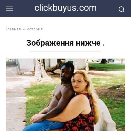
Перейти
clickbuyus.com
к
контенту
Главная
»
История
Зображення нижче .