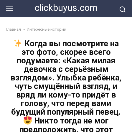
Перейти
clickbuyus.com
к
контенту
Главная
»
Интересные истории
Когда вы посмотрите на
это фото, скорее всего
подумаете: «Какая милая
девочка с серьёзным
взглядом». Улыбка ребёнка,
чуть смущённый взгляд, и
вряд ли кому-то придёт в
голову, что перед вами
будущий популярный певец.
Никто тогда не мог
предположить, что этот