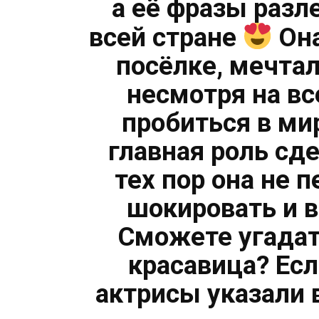
а её фразы разл
всей стране
Она
посёлке, мечтал
несмотря на вс
пробиться в ми
главная роль сде
тех пор она не 
шокировать и 
Сможете угадат
красавица? Ес
актрисы указали 