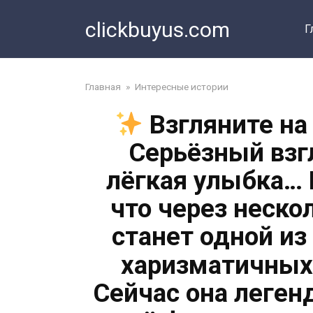
Перейти
clickbuyus.com
к
Г
контенту
Главная
»
Интересные истории
Взгляните на 
Серьёзный взг
лёгкая улыбка… 
что через неско
станет одной и
харизматичных
Сейчас она леген