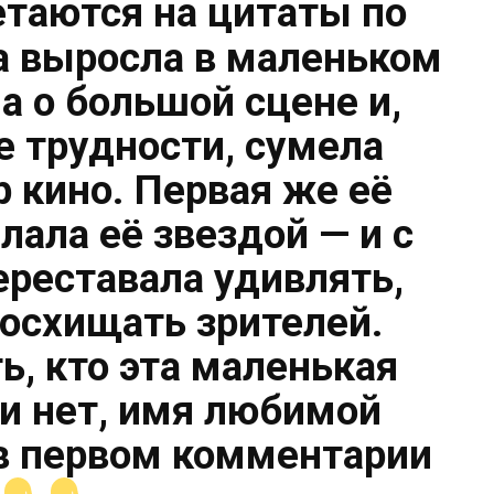
етаются на цитаты по
 выросла в маленьком
а о большой сцене и,
е трудности, сумела
р кино. Первая же её
лала её звездой — и с
переставала удивлять,
восхищать зрителей.
ь, кто эта маленькая
ли нет, имя любимой
в первом комментарии