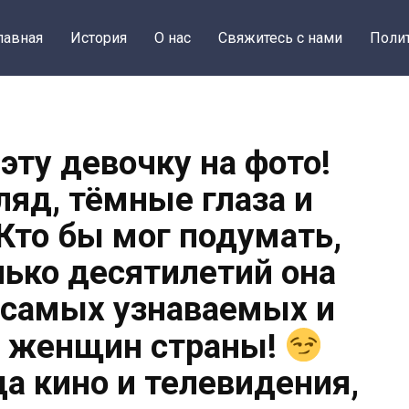
лавная
История
О нас
Свяжитесь с нами
Поли
эту девочку на фото!
ляд, тёмные глаза и
Кто бы мог подумать,
лько десятилетий она
з самых узнаваемых и
 женщин страны!
да кино и телевидения,