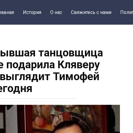
лавная
История
О нас
Свяжитесь с нами
Поли
 бывшая танцовщица
е подарила Кляверу
 выглядит Тимофей
егодня