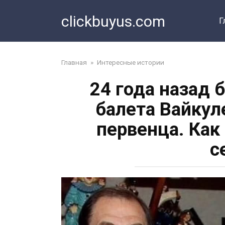
Перейти
clickbuyus.com
к
Г
контенту
Главная
»
Интересные истории
24 года назад
балета Вайкул
первенца. Как
с