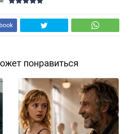
le
book
ожет понравиться