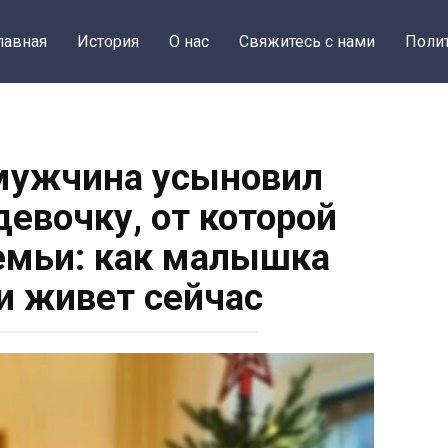
лавная
История
О нас
Свяжитесь с нами
Поли
 мужчина усыновил
евочку, от которой
семьи: как малышка
и живет сейчас