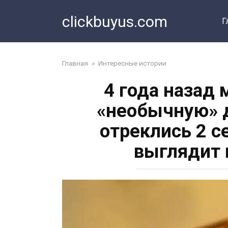
Перейти
clickbuyus.com
к
Г
контенту
Главная
»
Интересные истории
4 года назад
«необычную» д
отреклись 2 
выглядит 