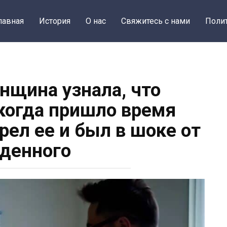
лавная
История
О нас
Свяжитесь с нами
Поли
нщина узнала, что
 когда пришло время
рел ее и был в шоке от
денного