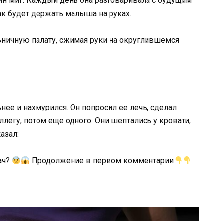
ин миг. Каждый день она разговаривала с будущим
ак будет держать малыша на руках.
льничную палату, сжимая руки на округлившемся
ее и нахмурился. Он попросил ее лечь, сделал
ллегу, потом еще одного. Они шептались у кровати,
азал:
ач?
Продолжение в первом комментарии