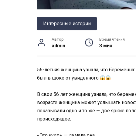
Интересные истории
Автор
Время чтения
admin
3 мин.
56-летняя женщина узнала, что беременна:
был в шоке от увиденного
В свои 56 лет женщина узнала, что беремен
возрасте женщина может услышать новост
показывали одно и то же — две яркие полос
происходящее.
«Это чудо», — думала она.