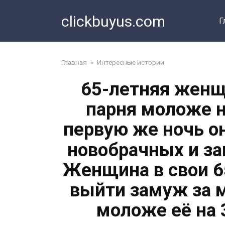
Перейти
clickbuyus.com
к
Г
контенту
Главная
»
Интересные истории
65-летняя женщ
парня моложе н
первую же ночь о
новобрачных и за
Женщина в свои 6
выйти замуж за 
моложе её на 