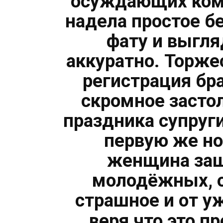
осуждающих ком
надела простое б
фату и выгля
аккуратно. Торже
регистрация бра
скромное засто
праздника супруги
первую же но
женщина заш
молодёжных, о
страшное и от у
веря что это п