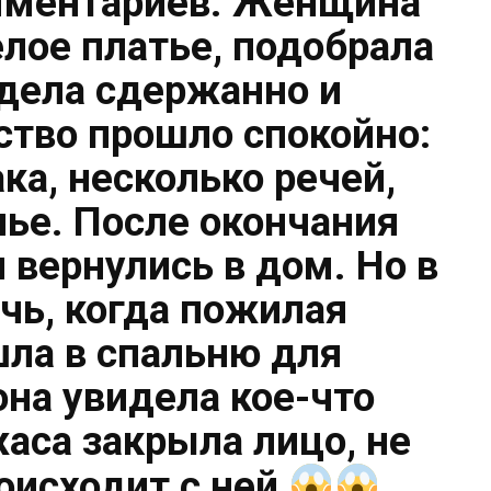
ментариев. Женщина
елое платье, подобрала
дела сдержанно и
ство прошло спокойно:
ка, несколько речей,
лье. После окончания
 вернулись в дом. Но в
чь, когда пожилая
ла в спальню для
на увидела кое-что
жаса закрыла лицо, не
роисходит с ней