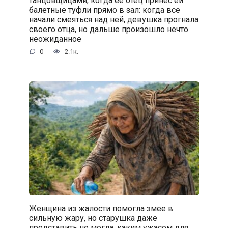
танцовщицами, когда её отец принес ей
балетные туфли прямо в зал: когда все
начали смеяться над ней, девушка прогнала
своего отца, но дальше произошло нечто
неожиданное
0
2.1к.
Женщина из жалости помогла змее в
сильную жару, но старушка даже
представить не могла, каким ужасом для