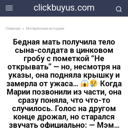
Перейти
clickbuyus.com
к
контенту
Главная
»
Интересные истории
Бедная мать получила тело
сына-солдата в цинковом
гробу с пометкой “Не
открывать” — но, несмотря на
указы, она подняла крышку и
замерла от ужаса…
Когда
Марии позвонили из части, она
сразу поняла, что что-то
случилось. Голос на другом
конце дрожал, но старался
звучать официально: — Мэм…