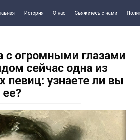
лавная
История
О нас
Свяжитесь с нами
Поли
а с огромными глазами
ядом сейчас одна из
 певиц: узнаете ли вы
ее?