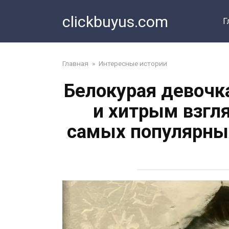
Перейти
clickbuyus.com
к
Г
контенту
Главная
»
Интересные истории
Белокурая девочк
и хитрым взгл
самых популярных