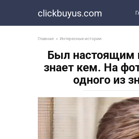
Перейти
clickbuyus.com
к
Г
контенту
Главная
»
Интересные истории
Был настоящим к
знает кем. На фо
одного из 