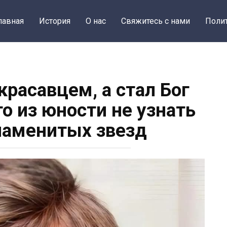
лавная
История
О нас
Свяжитесь с нами
Поли
расавцем, а стал Бог
то из юности не узнать
знаменитых звезд