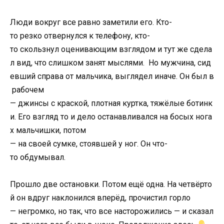
Люди
вокруг все равно
заметили его.
Кто-
то
резко
отвернулся
к
телефону,
кто-
то
скользнул
оценивающим
взглядом
и
тут
же
сдела
л
вид,
что
слишком
занят
мыслями.
Но
мужчина,
сид
евший
справа
от
мальчика,
выглядел
иначе.
Он
был
в
рабочем
—
джинсы
с
краской,
плотная
куртка,
тяжёлые
ботинк
и.
Его
взгляд
то
и
дело
останавливался
на
босых
нога
х
мальчишки,
потом
—
на
своей
сумке,
стоявшей
у
ног.
Он
что-
то
обдумывал.
Прошло
две
остановки.
Потом
ещё
одна.
На
четвёрто
й
он
вдруг
наклонился
вперёд,
прочистил
горло
—
негромко,
но
так,
что
все
насторожились —
и
сказал