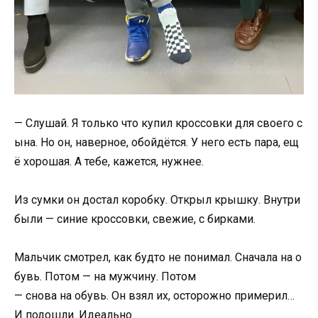
—
Слушай.
Я
только
что
купил
кроссовки
для
своего
с
ына.
Но
он,
наверное,
обойдётся.
У
него
есть
пара,
ещ
ё
хорошая.
А
тебе,
кажется,
нужнее.
Из
сумки
он
достал
коробку
.
Открыл
крышку.
Внутри
были —
синие
кроссовки,
свежие,
с
бирками.
Мальчик
смотрел,
как
будто
не
понимал.
Сначала
на
о
бувь.
Потом —
на
мужчину.
Потом
—
снова
на
обувь.
Он
взял
их,
осторожно
примерил…
И
подошли.
Идеально.