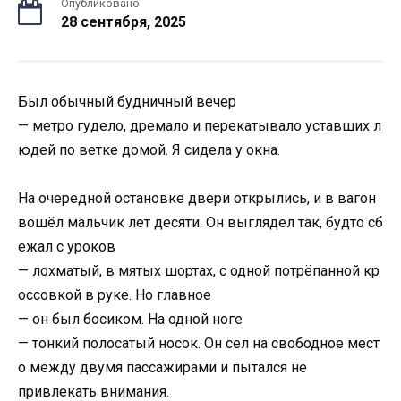
Опубликовано
28 сентября, 2025
Был
обычный
будничный
вечер
—
метро
гудело,
дремало
и
перекатывало
уставших
л
юдей
по
ветке
домой.
Я
сидела
у
окна.
На
очередной
остановке
двери
открылись,
и
в
вагон
вошёл
мальчик
лет
десяти.
Он
выглядел
так,
будто
сб
ежал
с
уроков
—
лохматый,
в
мятых
шортах,
с
одной
потрёпанной
кр
оссовкой
в
руке.
Но
главное
—
он
был
босиком.
На
одной
ноге
—
тонкий
полосатый
носок.
Он
сел
на
свободное
мест
о
между
двумя
пассажирами
и
пытался не
привлекать внимания.