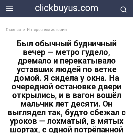
Перейти
clickbuyus.com
к
контенту
Главная
»
Интересные истории
Был обычный будничный
вечер — метро гудело,
дремало и перекатывало
уставших людей по ветке
домой. Я сидела у окна. На
очередной остановке двери
открылись, и в вагон вошёл
мальчик лет десяти. Он
выглядел так, будто сбежал с
уроков — лохматый, в мятых
шортах, с одной потрёпанной