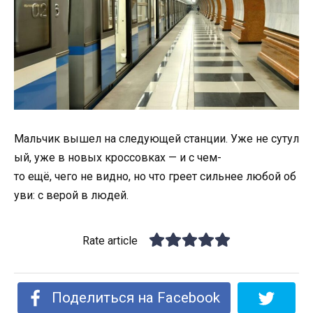
Мальчик
вышел
на
следующей
станции.
Уже
не
сутул
ый,
уже
в
новых
кроссовках —
и
с
чем-
то
ещё,
чего
не
видно,
но
что
греет
сильнее
любой
об
уви:
с
верой
в
людей.
Rate article
Поделиться на Facebook