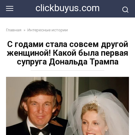
Перейти
clickbuyus.com
к
контенту
Главная
»
Интересные истории
C годами стала совсем другой
женщиной! Какой была первая
супруга Дональда Трампа