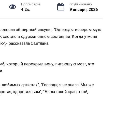
Просмотры
Опубликовано
4.2к.
9 января, 2026
перенесла обширный инсуnьт. “Однажды вечером муж
у, словно в одурманенном состоянии. Когда у меня
ю”,- рассказала Светлана.
мб, который перекрыл вену, питающую мозг, что
и.
 любимых артистах”, “Господи, я не знала. Мы же
орогая, здоровья вам”, “Была такой красоткой,