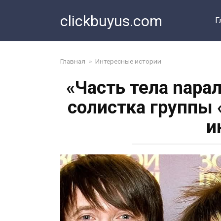
Перейти
clickbuyus.com
к
Г
контенту
Главная
»
Интересные истории
«Часть тела nарал
солистка группы 
и