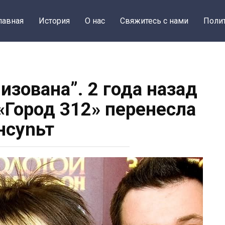
лавная
История
О нас
Свяжитесь с нами
Поли
изована”. 2 года назад
«Город 312» перенесла
нсуnьт