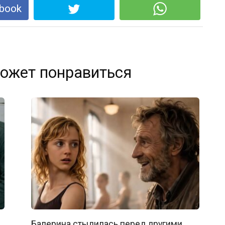
book
ожет понравиться
Балерина стыдилась перед другими