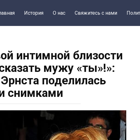
лавная
История
О нас
Свяжитесь с нами
Поли
ой интимной близости
 сказать мужу «ты»!»:
Эрнста поделилась
и снимками