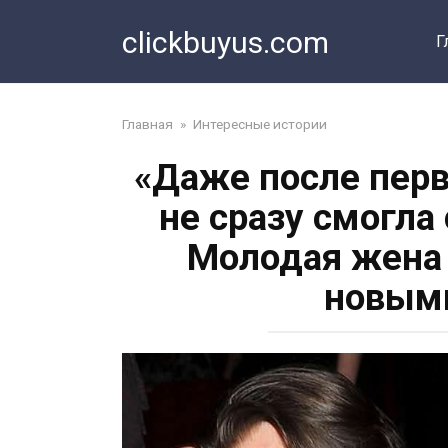
Перейти
clickbuyus.com
к
Г
контенту
Главная
»
Интересные истории
«Даже после перв
не сразу смогла
Молодая жена 
новым