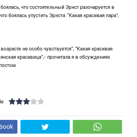
оялась, что состоятельный Эрнст разочаруется в
то боялась упустить Эрнста. “Какая красивая пара”,
 возрасте не особо чувствуется”, “Какая красивая
янская красавица”,- прочитала я в обсуждениях.
постом.
le
book