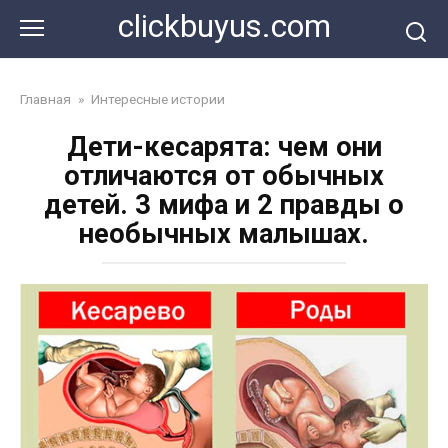
Перейти
clickbuyus.com
к
контенту
Главная
»
Интересные истории
Дети-кесарята: чем они
отличаются от обычных
детей. 3 мифа и 2 правды о
необычных малышах.