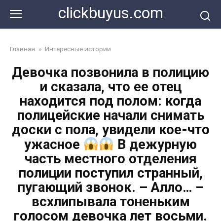
Перейти
clickbuyus.com
к
контенту
Главная
»
Интересные истории
Девочка позвонила в полицию
и сказала, что ее отец
находится под полом: когда
полицейские начали снимать
доски с пола, увидели кое-что
ужасное
В дежурную
часть местного отделения
полиции поступил странный,
пугающий звонок. – Алло… –
всхлипывала тоненьким
голосом девочка лет восьми.