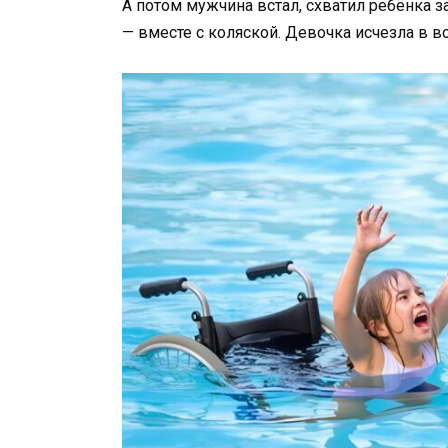
А
потом
мужчина
встал,
схватил
ребёнка
з
—
вместе
с
коляской.
Девочка
исчезла
в в