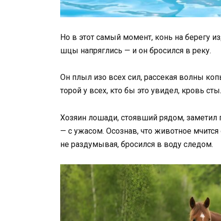
Но
в
этот
самый
момент,
конь
на
берегу
и
шцы
напряглись —
и
он
бросился
в
реку.
Он
плыл
изо
всех
сил,
рассекая
волны
коп
торой
у
всех,
кто
бы
это
увидел,
кровь
сты
Хозяин
лошади,
стоявший
рядом,
заметил
—
с
ужасом.
Осознав,
что
животное
мчится
не
раздумывая,
бросился
в
воду
следом.