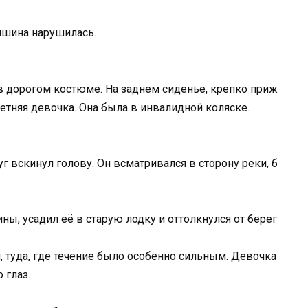
ишина нарушилась.
в
дорогом
костюме.
На
заднем
сиденье,
крепко
приж
летняя
девочка
.
Она
была
в
инвалидной
коляске.
уг
вскинул
голову.
Он
всматривался
в
сторону
реки,
б
ины,
усадил
её
в
старую
лодку
и
оттолкнулся
от
берег
,
туда,
где
течение
было
особенно
сильным.
Девочка
о
глаз.