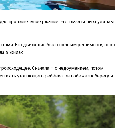
здал
пронзительное
ржание.
Его
глаза
вспыхнули,
мы
ытами.
Его
движение
было
полным
решимости,
от
ко
ла
в
жилах.
происходящее.
Сначала —
с
недоумением,
потом
спасать
утопающего
ребёнка,
он
побежал
к
берегу
и,