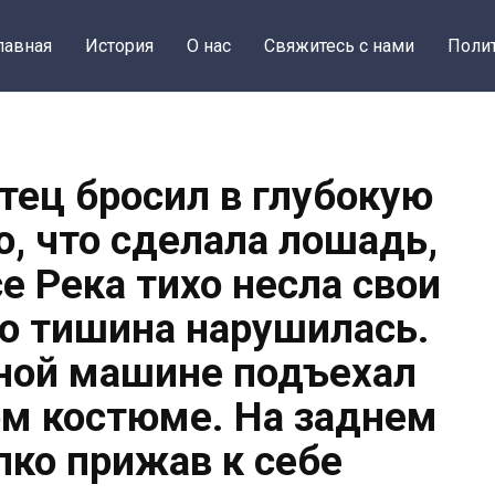
лавная
История
О нас
Свяжитесь с нами
Поли
тец бросил в глубокую
го, что сделала лошадь,
е Река тихо несла свои
но тишина нарушилась.
ной машине подъехал
м костюме. На заднем
пко прижав к себе