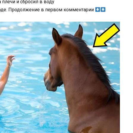
а
плечи
и
сбросил
в
воду
оде. Продолжение в первом комментарии