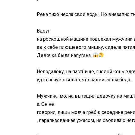
Река
тихо
несла
свои
воды. Но внезапно т
Вдруг
на
роскошной
машине
подъехал
мужчина
ав
к
себе
плюшевого
мишку,
сидела
пяти
Девочка была напугана.
Неподалёку,
на
пастбище,
гнедой
конь
вдр
удто
почувствовал,
что
надвигается
беда.
Мужчина,
молча
вытащил
девочку
из
маш
а.
Он
не
говорил
,
лишь
молча
грёб
к
середине
реки
,
парализованная
ужасом,
не
сводила
с
нег