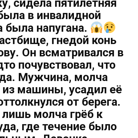
, сидела пятилетняя
 была в инвалидной
а была напугана.
пастбище, гнедой конь
ову. Он всматривался в
дто почувствовал, что
еда. Мужчина, молча
из машины, усадил её
оттолкнулся от берега.
, лишь молча грёб к
уда, где течение было