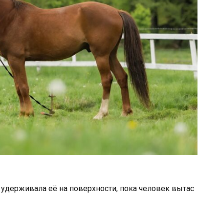
ь
удерживала
её
на
поверхности,
пока
человек
вытас