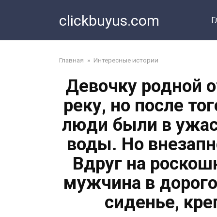
Перейти
clickbuyus.com
к
Г
контенту
Главная
»
Интересные истории
Девочку родной о
реку, но после то
люди были в ужас
воды. Но внезап
Вдруг на роскош
мужчина в дорого
сиденье, кре