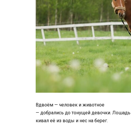
Вдвоём —
человек
и
животное
—
добрались
до
тонущей
девочки.
Лошад
кивал
её
из
воды
и
нес
на
берег.