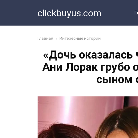
Перейти
clickbuyus.com
к
Г
контенту
Главная
»
Интересные истории
«Дочь оказалась
Ани Лорак грубо
сыном 