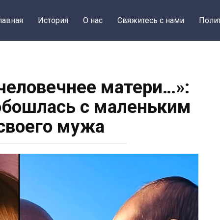
лавная
История
О нас
Свяжитесь с нами
Поли
 человечнее матери…»:
 обошлась с маленьким
своего мужа