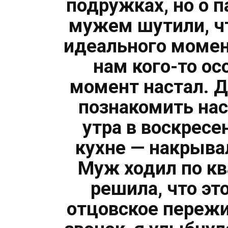
подружках, но о п
мужем шутили, чт
идеального момен
нам кого-то ос
момент настал. Д
познакомить нас
утра в воскресе
кухне — накрыва
Муж ходил по кв
решила, что эт
отцовское пережи