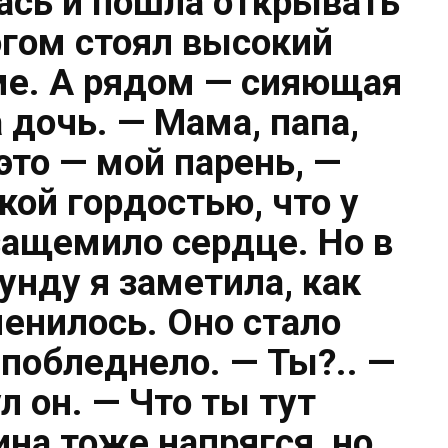
лась и пошла открывать
огом стоял высокий
е. А рядом — сияющая
 дочь. — Мама, папа,
это — мой парень, —
акой гордостью, что у
защемило сердце. Но в
нду я заметила, как
енилось. Оно стало
побледнело. — Ты?.. —
л он. — Что ты тут
а тоже напрягся, но