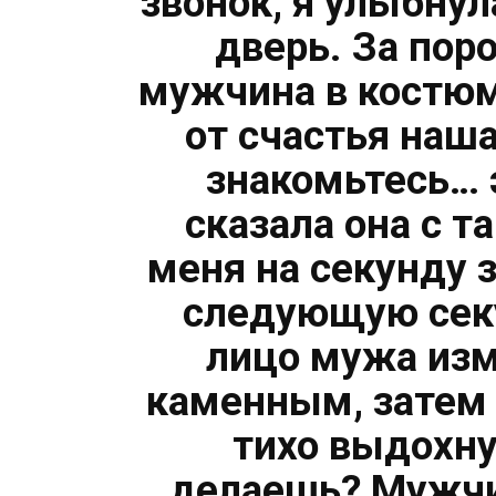
звонок, я улыбну
дверь. За пор
мужчина в костюм
от счастья наша
знакомьтесь… 
сказала она с т
меня на секунду 
следующую секу
лицо мужа изм
каменным, затем 
тихо выдохну
делаешь? Мужчин