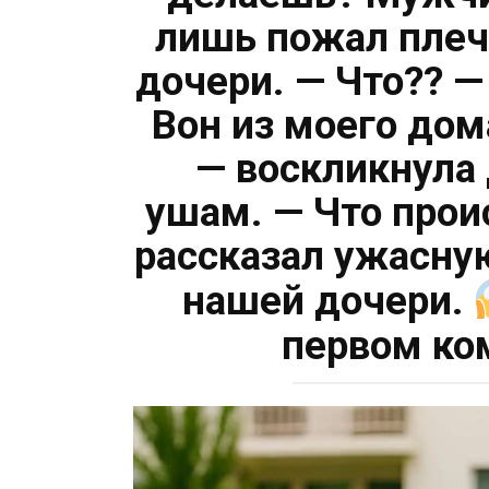
лишь пожал плеч
дочери. — Что?? —
Вон из моего дом
— воскликнула 
ушам. — Что прои
рассказал ужасну
нашей дочери.
первом ко