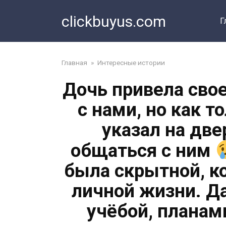
Перейти
clickbuyus.com
к
Г
контенту
Главная
»
Интересные истории
Дочь привела сво
с нами, но как т
указал на две
общаться с ним
была скрытной, ко
личной жизни. Да
учёбой, планам