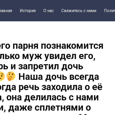
лавная
История
О нас
Свяжитесь с нами
Поли
его парня познакомится
олько муж увидел его,
рь и запретил дочь
Наша дочь всегда
гда речь заходила о её
, она делилась с нами
и, даже сплетнями о