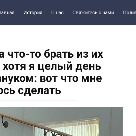
лавная
История
О нас
Свяжитесь с нами
Поли
 что-то брать из их
 хотя я целый день
внуком: вот что мне
сь сделать