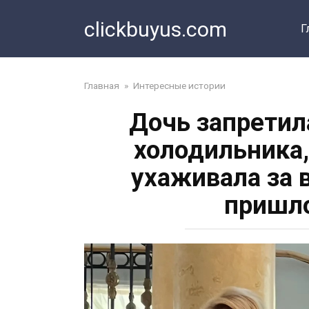
Перейти
clickbuyus.com
к
Г
контенту
Главная
»
Интересные истории
Дочь запретила
холодильника,
ухаживала за 
пришло