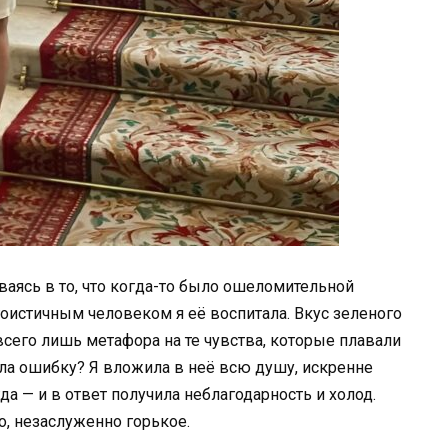
иваясь в то, что когда-то было ошеломительной
гоистичным человеком я её воспитала. Вкус зеленого
всего лишь метафора на те чувства, которые плавали
тила ошибку? Я вложила в неё всю душу, искренне
а — и в ответ получила неблагодарность и холод.
о, незаслуженно горькое.