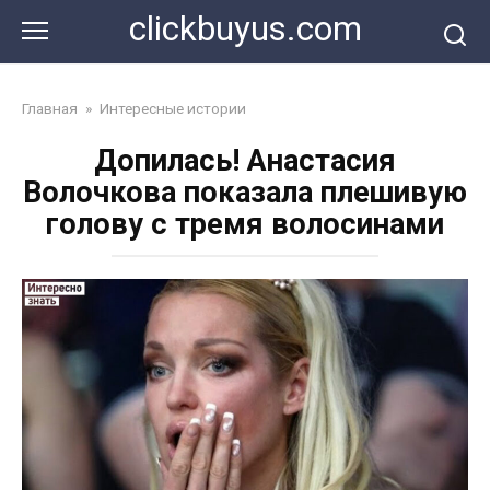
Перейти
clickbuyus.com
к
контенту
Главная
»
Интересные истории
Допилась! Анастасия
Волочкова показала плешивую
голову с тремя волосинами